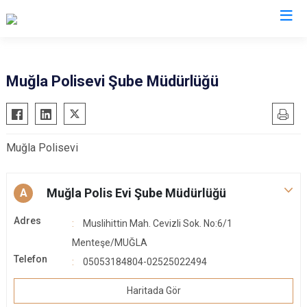
İl Emniyet Müdürlükleri
Muğla Polisevi Şube Müdürlüğü
Muğla Polisevi
Muğla Polis Evi Şube Müdürlüğü
A
Adres
Muslihittin Mah. Cevizli Sok. No:6/1
Menteşe/MUĞLA
Telefon
05053184804-02525022494
Haritada Gör